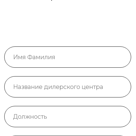
Специализиро­ванное
Направления
обучение
Сервис
автотехники
Для поставщиков
ПАО «КАМАЗ»
Эксплуатация
автотехники
Для дилеров
ПАО «КАМАЗ»
Менеджмент,
экономика и финансы
Управление качеством
и производительностью
труда
8 800 250-34-63
звонок по России бесплатный
mittu@mittu.ru
Республика Татарстан Набережные Челны, пр-т
им. Вахитова, 2
Образовательные услуги оказываются ЧОУ ДПО
«Международный Институт Техники, Технологий
и Управления» на основании
Лицензии №
Л035−01
272−16/254 265
от 6 декабря 2019 года. Документ
о прохождении обучения по программе