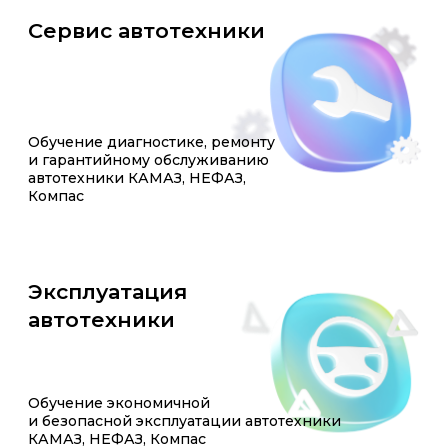
Обучение экономичной
и безопасной эксплуатации автотехники
КАМАЗ, НЕФАЗ, Компас
Менеджмент, экономика
и финансы
Бизнес сводится к трём понятиям:
люди, продукты, прибыль. И люди —
на первом месте
Управление качеством
и произво­дительностью труда
Рациональное управление производством:
технологии, персонал и выстроенные процессы