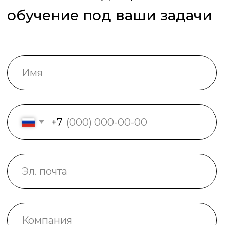
Специализиро­ванное
Направления
обучение
Сервис
автотехники
Для поставщиков
ПАО «КАМАЗ»
Эксплуатация
автотехники
Для дилеров
ПАО «КАМАЗ»
Менеджмент,
экономика и финансы
Управление качеством
и производительностью
труда
8 800 250-34-63
звонок по России бесплатный
mittu@mittu.ru
Республика Татарстан Набережные Челны, пр-т
им. Вахитова, 2
Образовательные услуги оказываются ЧОУ ДПО
«Международный Институт Техники, Технологий
и Управления» на основании
Лицензии №
Л035−01
272−16/254 265
от 6 декабря 2019 года. Документ
о прохождении обучения по программе
дополнительного профессионального образования
также выдается ЧОУ ДПО «МИТТУ». (c) 2023 ЧОУ ДПО