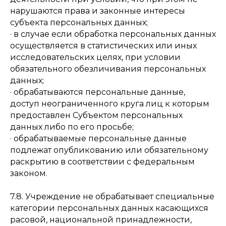
нарушаются права и законные интересы
субъекта персональных данных;
· в случае если обработка персональных данных
осуществляется в статистических или иных
исследовательских целях, при условии
обязательного обезличивания персональных
данных;
· обрабатываются персональные данные,
доступ неограниченного круга лиц к которым
Специализиро­ванное
Направления
предоставлен Субъектом персональных
обучение
Сервис
данных либо по его просьбе;
автотехники
Для поставщиков
ПАО «КАМАЗ»
· обрабатываемые персональные данные
Эксплуатация
автотехники
Для дилеров
подлежат опубликованию или обязательному
ПАО «КАМАЗ»
Менеджмент,
раскрытию в соответствии с федеральным
экономика и финансы
законом.
Управление качеством
и производительностью
труда
7.8. Учреждение не обрабатывает специальные
8 800 250-34-63
категории персональных данных касающихся
звонок по России бесплатный
расовой, национальной принадлежности,
mittu@mittu.ru