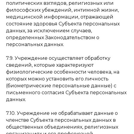
политических взглядов, религиозных или
Республика Татарстан Набережные Челны, пр-т
им. Вахитова, 2
философских убеждений, интимной жизни,
медицинской информации, отражающей
Образовательные услуги оказываются ЧОУ ДПО
состояние здоровья Субъекта персональных
«Международный Институт Техники, Технологий
и Управления» на основании
Лицензии №
Л035−01
данных, за исключением случаев,
272−16/254 265
от 6 декабря 2019 года. Документ
о прохождении обучения по программе
определенных Законодательством о
дополнительного профессионального образования
персональных данных.
также выдается ЧОУ ДПО «МИТТУ». (c) 2023 ЧОУ ДПО
«МИТТУ».
7.9. Учреждение осуществляет обработку
сведений, которые характеризуют
физиологические особенности человека, на
которых можно установить его личность
(биометрические персональные данные) с
письменного согласия Субъекта персональных
данных.
7.10. Учреждение не обрабатывает данные о
членстве Субъекта персональных данных в
общественных объединениях, религиозных
организациях и его профсоюзной