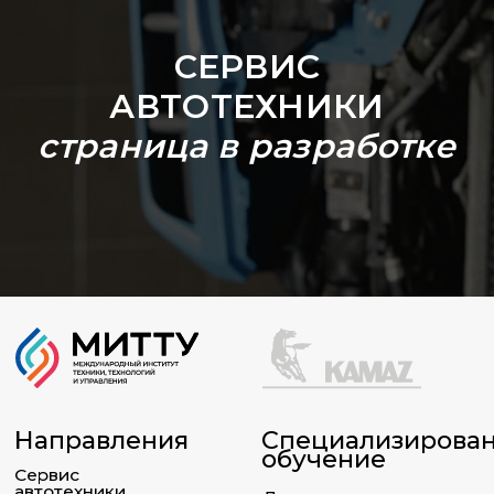
СЕРВИС
АВТОТЕХНИКИ
страница в разработке
Специализиро­ванное
Направления
обучение
Сервис
автотехники
Для поставщиков
ПАО «КАМАЗ»
Эксплуатация
автотехники
Для дилеров
ПАО «КАМАЗ»
Менеджмент,
экономика и финансы
Управление качеством
и производительностью
труда
8 800 250-34-63
звонок по России бесплатный
mittu@mittu.ru
Республика Татарстан Набережные Челны, пр-т
им. Вахитова, 2