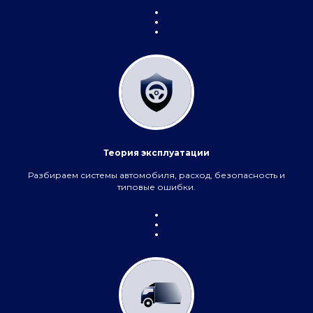
Специализиро­ванное
Направления
обучение
Сервис
автотехники
Для поставщиков
ПАО «КАМАЗ»
Эксплуатация
автотехники
Для дилеров
ПАО «КАМАЗ»
Менеджмент,
экономика и финансы
Теория эксплуатации
Управление качеством
и производительностью
труда
Разбираем системы автомобиля, расход, безопасность и
типовые ошибки.
8 800 250-34-63
звонок по России бесплатный
mittu@mittu.ru
Республика Татарстан Набережные Челны, пр-т
им. Вахитова, 2
Образовательные услуги оказываются ЧОУ ДПО
«Международный Институт Техники, Технологий
и Управления» на основании
Лицензии №
Л035−01
272−16/254 265
от 6 декабря 2019 года. Документ
о прохождении обучения по программе