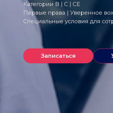
Категории В | С | СЕ
Первые права | Уверенное во
Специальные условия для со
Записаться