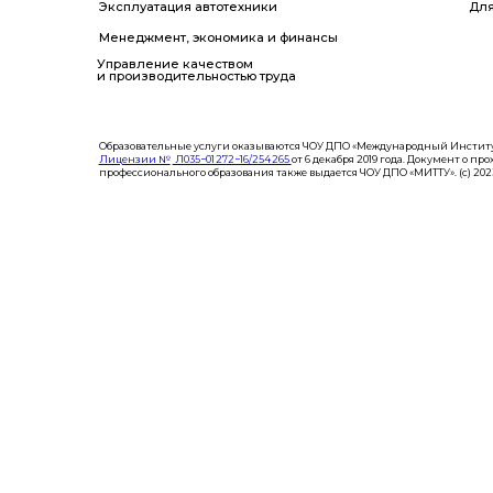
Управление качеством
и производительностью труда
Образовательные услуги оказываются ЧОУ ДПО «Международный Институт Техники, Технологи
Лицензии №
Л035−01 272−16/254 265
от 6 декабря 2019 года. Документ о прохождении обучения 
профессионального образования также выдается ЧОУ ДПО «МИТТУ». (c) 2023 ЧОУ ДПО «МИТТУ».