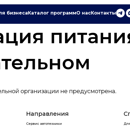
ля бизнеса
Каталог программ
О нас
Контакты
ия питания в
ельном
ии
ельной организации не предусмотрена.
Направления
Специализи
Сервис автотехники
Для дилеров ПАО «К
Эксплуатация автотехники
Для поставщиков ПА
Менеджмент, экономика и финансы