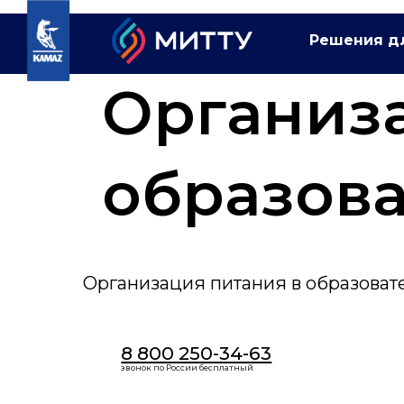
Решения д
Организац
образоват
учрежден
Организация питания в образоват
8 800 250-34-63
звонок по России бесплатный
mittu@mittu.ru
Республика Татарстан