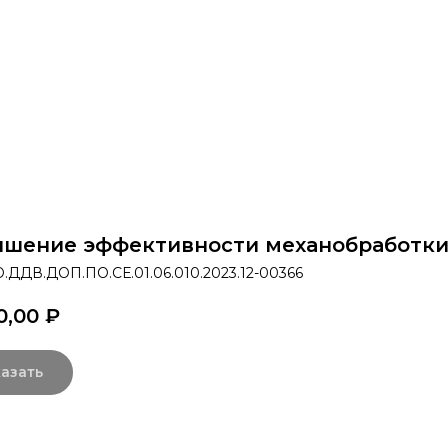
раммы
Об институте
8 800 250-34-63
mittu@m
шение эффективности механобработк
.ДДВ.ДОП.ПО.СЕ.01.06.010.2023.12-00366
0,00
₽
азать