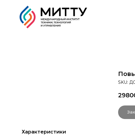
Образовательные прог
Повы
SKU:
ДО
2980
Зак
Характеристики