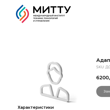
Образовательные прог
Адап
SKU:
ДО
6200
Зак
Характеристики