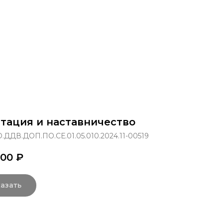
раммы
Об институте
8 800 250-34-63
mittu@m
тация и наставничество
.ДДВ.ДОП.ПО.СЕ.01.05.010.2024.11-00519
,00
₽
азать