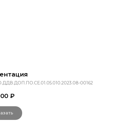
раммы
Об институте
8 800 250-34-63
mittu@m
ентация
.ДДВ.ДОП.ПО.СЕ.01.05.010.2023.08-00162
,00
₽
азать