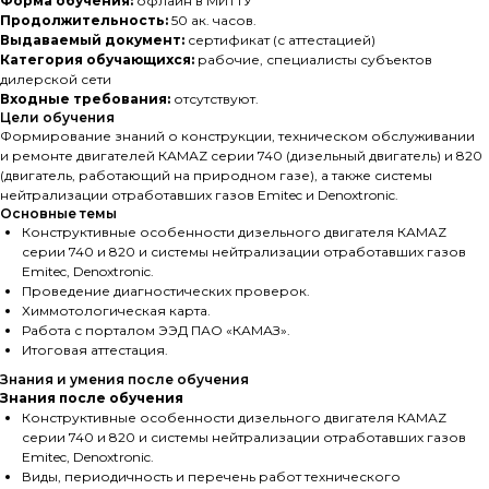
Форма обучения:
офлайн в МИТТУ
Продолжительность:
50 ак. часов.
Выдаваемый документ:
сертификат (с аттестацией)
Категория обучающихся:
рабочие, специалисты субъектов
дилерской сети
Входные требования:
отсутствуют.
Цели обучения
Формирование знаний о конструкции, техническом обслуживании
и ремонте двигателей КАМАZ серии 740 (дизельный двигатель) и 820
(двигатель, работающий на природном газе), а также системы
нейтрализации отработавших газов Emitec и Denoxtronic.
Основные темы
Конструктивные особенности дизельного двигателя КАМАZ
серии 740 и 820 и системы нейтрализации отработавших газов
Emitec, Denoxtronic.
Проведение диагностических проверок.
Химмотологическая карта.
Работа с порталом ЭЭД ПАО «КАМАЗ».
Итоговая аттестация.
Знания и умения после обучения
Знания после обучения
Конструктивные особенности дизельного двигателя КАМАZ
серии 740 и 820 и системы нейтрализации отработавших газов
Emitec, Denoxtronic.
Виды, периодичность и перечень работ технического