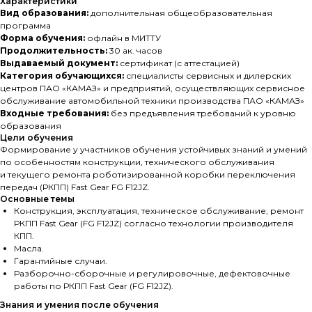
Характеристики
Вид образования:
дополнительная общеобразовательная
программа
Форма обучения:
офлайн в МИТТУ
Продолжительность:
30 ак. часов
Выдаваемый документ:
сертификат (с аттестацией)
Категория обучающихся:
специалисты сервисных и дилерских
центров ПАО «КАМАЗ» и предприятий, осуществляющих сервисное
обслуживание автомобильной техники производства ПАО «КАМАЗ»
Входные требования:
без предъявления требований к уровню
образования
Цели обучения
Формирование у участников обучения устойчивых знаний и умений
по особенностям конструкции, технического обслуживания
и текущего ремонта роботизированной коробки переключения
передач (РКПП) Fast Gear FG F12JZ.
Основные темы
Конструкция, эксплуатация, техническое обслуживание, ремонт
РКПП Fast Gear (FG F12JZ) согласно технологии производителя
КПП.
Масла.
Гарантийные случаи.
Разборочно-сборочные и регулировочные, дефектовочные
работы по РКПП Fast Gear (FG F12JZ).
Знания и умения после обучения