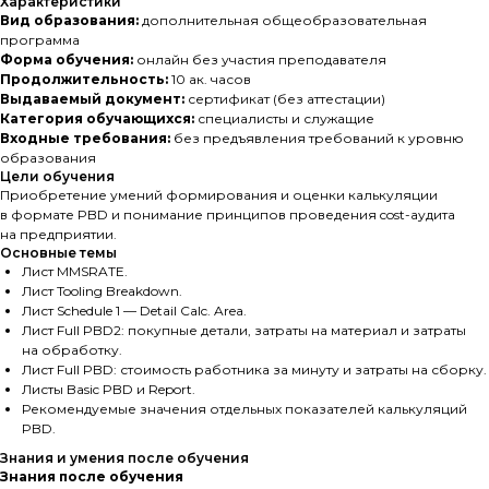
Характеристики
Вид образования:
дополнительная общеобразовательная
программа
Форма обучения:
онлайн без участия преподавателя
Продолжительность:
10 ак. часов
Выдаваемый документ:
сертификат (без аттестации)
Категория обучающихся:
специалисты и служащие
Входные требования:
без предъявления требований к уровню
образования
Цели обучения
Приобретение умений формирования и оценки калькуляции
в формате PBD и понимание принципов проведения cost-аудита
на предприятии.
Основные темы
Лист MMSRATE.
Лист Tooling Breakdown.
Лист Schedule 1 — Detail Calc. Area.
Лист Full PBD2: покупные детали, затраты на материал и затраты
на обработку.
Лист Full PBD: стоимость работника за минуту и затраты на сборку.
Листы Basic PBD и Report.
Рекомендуемые значения отдельных показателей калькуляций
PBD.
Знания и умения после обучения
Знания после обучения