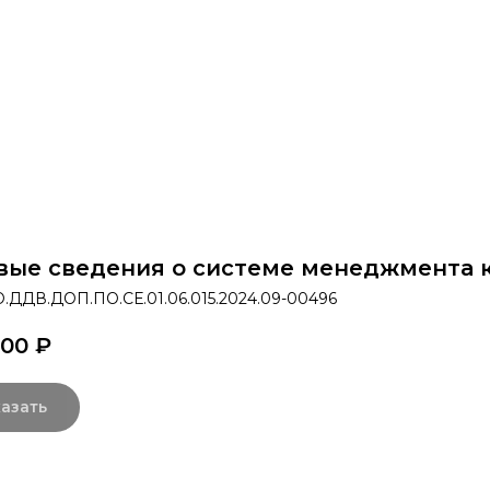
раммы
Об институте
8 800 250-34-63
mittu@m
вые сведения о системе менеджмента 
.ДДВ.ДОП.ПО.СЕ.01.06.015.2024.09-00496
,00
₽
азать