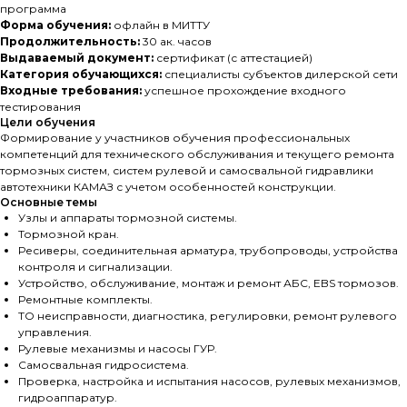
программа
Форма обучения:
офлайн в МИТТУ
Продолжительность:
30 ак. часов
Выдаваемый документ:
сертификат (с аттестацией)
Категория обучающихся:
специалисты субъектов дилерской сети
Входные требования:
успешное прохождение входного
тестирования
Цели обучения
Формирование у участников обучения профессиональных
компетенций для технического обслуживания и текущего ремонта
тормозных систем, систем рулевой и самосвальной гидравлики
автотехники КАМАЗ с учетом особенностей конструкции.
Основные темы
Узлы и аппараты тормозной системы.
Тормозной кран.
Ресиверы, соединительная арматура, трубопроводы, устройства
контроля и сигнализации.
Устройство, обслуживание, монтаж и ремонт АБС, EBS тормозов.
Ремонтные комплекты.
ТО неисправности, диагностика, регулировки, ремонт рулевого
управления.
Рулевые механизмы и насосы ГУР.
Самосвальная гидросистема.
Проверка, настройка и испытания насосов, рулевых механизмов,
гидроаппаратур.