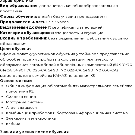
Характеристики
Вид образования:
дополнительная общеобразовательная
программа
Форма обучения:
онлайн без участия преподавателя
Продолжительность:
13 ак. часов
Выдаваемый документ:
сертификат (с аттестацией)
Категория обучающихся:
специалисты и служащие
Входные требования:
без предъявления требований к уровню
образования
Цели обучения
Сформировать у участников обучения устойчивое представление
об особенностях устройства, эксплуатации, технического
обслуживания автомобилей обновлённых комплектаций (54 901−70
014СА, 54 901−70 026-СА, 54 901−70 028-СА, 54 901−70 030-СА)
магистрального семейства KAMAZ поколения К5.
Основные темы
Общая информация об автомобилях магистрального семейства
поколения К5.
Силовая линия.
Моторные системы.
Агрегаты шасси.
Комбинация приборов и бортовая информационная система.
Электрика и электроника.
Кабина.
Знания и умения после обучения