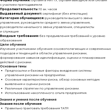
Форма обучения:
офлайн в МИТТУ, офлайн выездное или онлайн
с участием преподавателя
Продолжительность:
10 ак. часов
Выдаваемый документ:
сертификат (без аттестации)
Категория обучающихся:
руководители высшего звена
управления, руководители среднего звена управления,
руководители начального звена управления, специалисты
и служащие
Входные требования:
без предъявления требований к уровню
образования
Цели обучения
Изучение участниками обучения основополагающих и современных
подходов и тенденций в области управления рисками,
формирование навыков идентификации, оценки и планирование
действий с рисками.
Основные темы
Предпосылки и базовые факторы внедрения системы
управления рисками на предприятии.
Основные характеристики риска, обзор основных методик
выявления и оценки рисков.
Различные стратегии по управлению рисками.
Использование накопленного опыта предприятия.
Знания и умения после обучения
Знания после обучения
Правильно трактовать требования ТАТР.