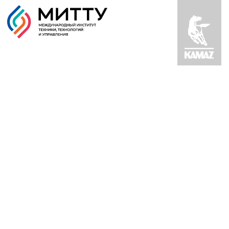
mittu@mi
Об
институте
Образовательные
программы