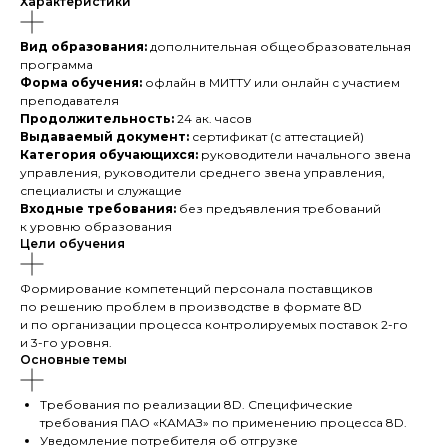
Характеристики
Вид образования:
дополнительная общеобразовательная
программа
Форма обучения:
офлайн в МИТТУ или онлайн с участием
преподавателя
Продолжительность:
24 ак. часов
Выдаваемый документ:
сертификат (с аттестацией)
Категория обучающихся:
руководители начального звена
управления, руководители среднего звена управления,
специалисты и служащие
Входные требования:
без предъявления требований
к уровню образования
Цели обучения
Формирование компетенций персонала поставщиков
по решению проблем в производстве в формате 8D
и по организации процесса контролируемых поставок 2-го
и 3-го уровня.
Основные темы
Требования по реализации 8D. Специфические
требования ПАО «КАМАЗ» по применению процесса 8D.
Уведомление потребителя об отгрузке