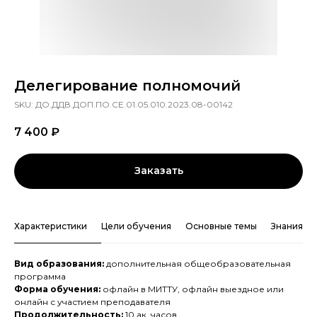
Делегирование полномочий
SKU:
ДО.ДДВ.ДОП.ПО.СЕ.01.05.010.2023.08-00142
7 400
₽
Заказать
Характеристики
Цели обучения
Основные темы
Знания и 
Вид образования:
дополнительная общеобразовательная
программа
Форма обучения:
офлайн в МИТТУ, офлайн выездное или
онлайн с участием преподавателя
Продолжительность:
10 ак. часов