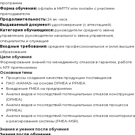
программа
Форма обучения:
офлайн в МИТТУ или онлайн с участием
преподавателя
Продолжительность:
24 ак. часа
Выдаваемый документ:
удостоверение (с аттестацией)
Категория обучающихся:
руководители среднего звена
управления, руководители начального звена управления,
специалисты и служащие
Входные требования:
среднее профессиональное и (или) высшее
образование
Цели обучения
Формирование знаний по менеджменту отказов в гарантии, работе
с NTF претензиями.
Основные темы
Процессы создания качества продукции поставщиков
ПАО «КАМАЗ» на основе DFMEA и PFMEA.
Внедрение FMEA на предприятии.
Анализ видов и последствий потенциальных отказов конструкции
(DFMEA).
Анализ видов и последствий потенциальных отказов процесса
(PFMEA).
Анализ видов и последствий потенциальных отказов мониторинга
и реагирования системы (FMEA-MSR).
Знания и умения после обучения
Знания после обучения