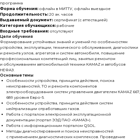
программа
Форма обучения:
офлайн в МИТТУ, офлайн выездное
Продолжительность:
20 ак. часов
Выдаваемый документ:
сертификат (с аттестацией)
Категория обучающихся:
рабочие
Входные требования:
отсутствуют
Цели обучения
Формирование устойчивых знаний и умений по особенностям
устройства, эксплуатации, технического обслуживания, диагностики
и ремонта узлов, агрегатов и систем автомобиля, повышение
профессиональных компетенций лиц, занятых ремонтом
и обслуживанием автомобильной техники КАМАZ и автобусов
НЕФАЗ.
Основные темы
Особенности устройства, принципа действия, поиска
неисправностей, ТО и ремонта компонентов
электрооборудования систем управления двигателем КАМАZ 667,
689 уровня Евро-5.
Особенности устройства, принципа действия систем
нейтрализации отработавших газов.
Работа с порталом электронной эксплуатационной
документации (портал ЭЭД ПАО «КАМАЗ»).
Работа с информационным порталом QSOL.
Методы диагностирования и поиска неисправностей
с применением диагностических комплексов. Проведение