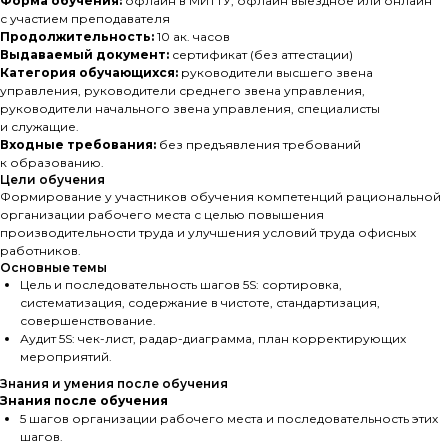
Форма обучения:
офлайн в МИТТУ, офлайн выездное или онлайн
с участием преподавателя
Продолжительность:
10 ак. часов
Выдаваемый документ:
сертификат (без аттестации)
Категория обучающихся:
руководители высшего звена
управления, руководители среднего звена управления,
руководители начального звена управления, специалисты
и служащие.
Входные требования:
без предъявления требований
к образованию.
Цели обучения
Формирование у участников обучения компетенций рациональной
организации рабочего места с целью повышения
производительности труда и улучшения условий труда офисных
работников.
Основные темы
Цель и последовательность шагов 5S: сортировка,
систематизация, содержание в чистоте, стандартизация,
совершенствование.
Аудит 5S: чек-лист, радар-диаграмма, план корректирующих
мероприятий.
Знания и умения после обучения
Знания после обучения
5 шагов организации рабочего места и последовательность этих
шагов.