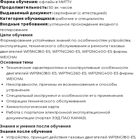
Форма обучения:
офлайн в МИТТУ
Продолжительность:
50 ак. часов
Выдаваемый документ:
сертификат (с аттестацией)
Категория обучающихся:
рабочие и специалисты
Входные требования:
успешное прохождение входного
тестирования
Цели обучения
Формирование устойчивых знаний по особенностям устройства,
эксплуатации, технического обслуживания и ремонта газовых
двигателей WP5NG180-E5, WP7NG260-E5, WP12NG400-E5 фирмы
WEICHAI.
Основные темы
Технические характеристики и конструктивные особенности
двигателей WP5NG180-E5, WP7NG260-E5, WP12NG400-E5 фирмы
WEICHAI.
Неисправности, причины их возникновения и способы
устранения.
Специальный инструмент и особенности его применения.
Операции технического обслуживания.
Химмотологическая карта.
Работа с порталом электронной эксплуатационной
документации (портал ЭЭД ПАО КАМАЗ).
Знания и умения после обучения
Знания после обучения
Устройство, принцип действия газовых двигателей WP5NG180-E5,