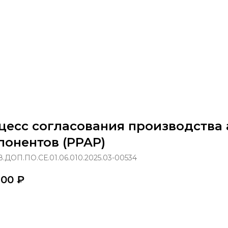
раммы
Об институте
8 800 250-34-63
mittu@m
цесс согласования производства
понентов (PPAP)
.ДОП.ПО.СЕ.01.06.010.2025.03-00534
,00
₽
казать