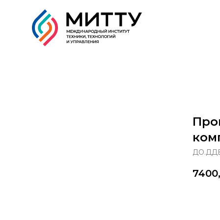
Образовательные прог
Про
ком
ДО.ДДВ
7400
За