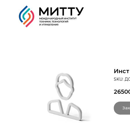
Образовательные прог
Инст
SKU:
ДО
2650
Зак