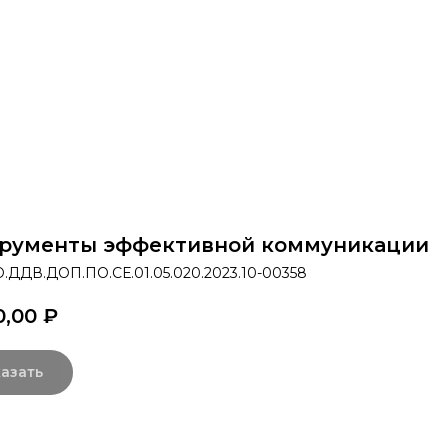
раммы
Об институте
8 800 250-34-63
mittu@m
рументы эффективной коммуникации
.ДДВ.ДОП.ПО.СЕ.01.05.020.2023.10-00358
0,00
₽
азать