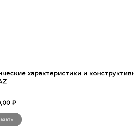
раммы
Об институте
8 800 250-34-63
mittu@m
ические характеристики и конструктив
АZ
0,00
₽
азать