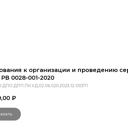
раммы
Об институте
8 800 250-34-63
mittu@m
ования к организации и проведению се
 РВ 0028-001-2020
.ДПО.ДПП.ПК.УД.02.06.020.2023.12-00371
0,00
₽
азать