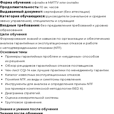
Форма обучения:
офлайн в МИТТУ или онлайн
Продолжительность:
10 ак. часов
Выдаваемый документ:
сертификат (без аттестации)
Категория обучающихся:
руководители (начальное и среднее
звено управления), специалисты и служащие
Входные требования:
без предъявления требований к уровню
образования
Цели обучения
Формирование знаний и навыков по организации и обеспечению
анализа гарантийных и эксплуатационных отказов и работе
с неподтвержденными отказами (NTF).
Основные темы
Примеры гарантийных проблем и «неудачных» способов
их решения.
Обзор рецидивов гарантийных отказов поставщиков.
Чек-лист CQI-14 как лучшие практики по менеджменту гарантии.
Каталог известных эксплуатационных отказов.
Понятия NTF, их виды и симптомы проявления.
Инструменты для анализа и определения причин NTF
(на примере комплексной методологии RED X).
Диаграмма стратегий.
Оценка измерительной системы.
Групповое сравнение.
Знания и умения после обучения
Знания после обучения