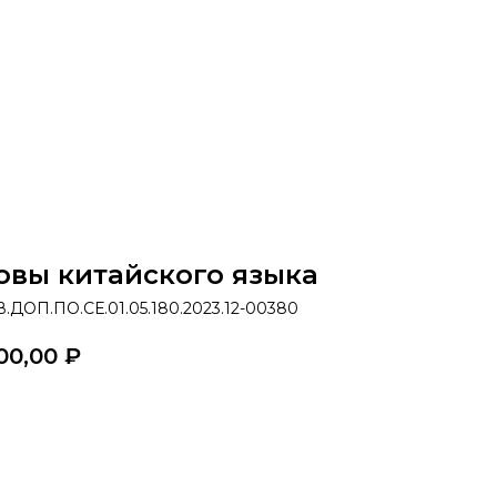
раммы
Об институте
8 800 250-34-63
mittu@m
овы китайского языка
.ДОП.ПО.СЕ.01.05.180.2023.12-00380
00,00
₽
казать