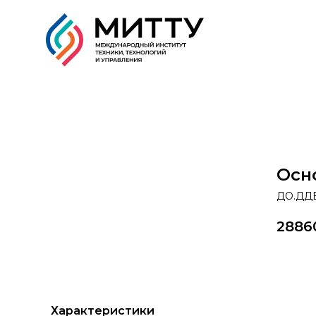
Образовательные прог
Осн
ДО.ДДВ
2886
За
Характеристики