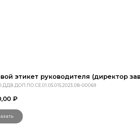
раммы
Об институте
8 800 250-34-63
mittu@m
вой этикет руководителя (директор за
.ДДВ.ДОП.ПО.СЕ.01.05.015.2023.08-00069
0,00
₽
азать