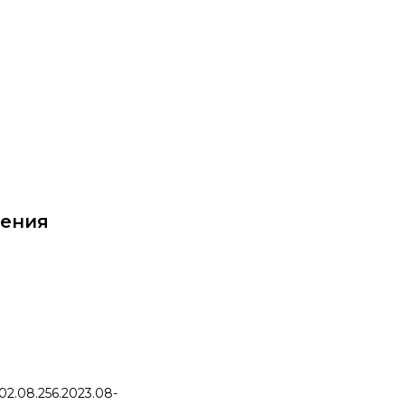
ittu.ru
жения
.08.256.2023.08-