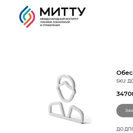
Образовательные прог
Обес
SKU:
ДО
3470
Зак
ДО.ДПО