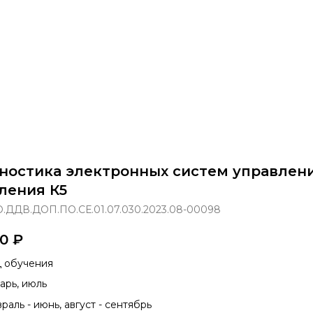
раммы
Об институте
8 800 250-34-63
mittu@m
ностика электронных систем управлен
ления К5
.ДДВ.ДОП.ПО.СЕ.01.07.030.2023.08-00098
00
₽
 обучения
арь, июль
раль - июнь, август - сентябрь