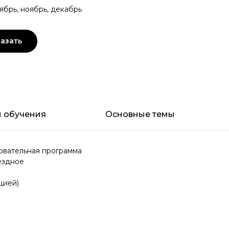
ябрь, ноябрь, декабрь
азать
 обучения
Основные темы
вательная программа
ездное
цией)