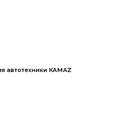
ittu.ru
ия автотехники КАМАZ