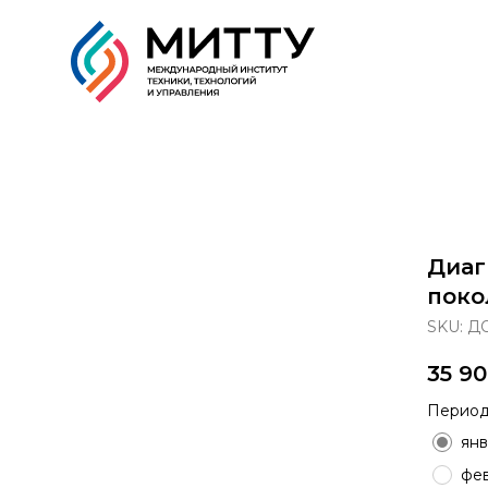
Образовательные прог
Диаг
поко
SKU:
ДО
35 9
Период
янв
фев