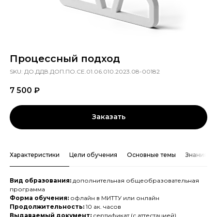
Процессный подход
SKU:
ДО.ДДВ.ДОП.ПО.СЕ.01.06.010.2023.08-00182
7 500
₽
Заказать
Характеристики
Цели обучения
Основные темы
Знания и 
Вид образования:
дополнительная общеобразовательная
программа
Форма обучения:
офлайн в МИТТУ или онлайн
Продолжительность:
10 ак. часов
Выдаваемый документ:
сертификат (с аттестацией)