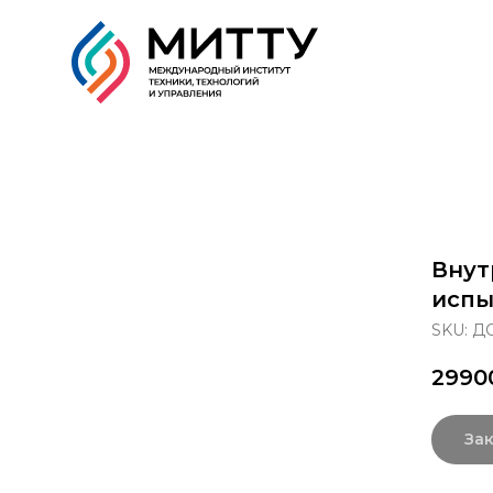
Образовательные прог
Внут
испы
SKU:
ДО
2990
Зак