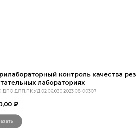
раммы
Об институте
8 800 250-34-63
mittu@m
рилабораторный контроль качества рез
тательных лабораториях
.ДПО.ДПП.ПК.УД.02.06.030.2023.08-00307
0,00
₽
азать