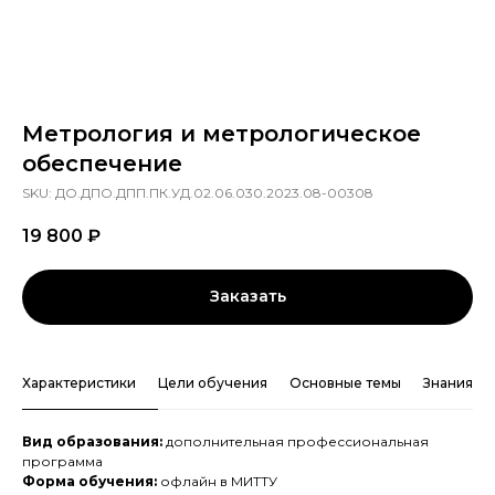
Метрология и метрологическое
обеспечение
SKU:
ДО.ДПО.ДПП.ПК.УД.02.06.030.2023.08-00308
19 800
₽
Заказать
Характеристики
Цели обучения
Основные темы
Знания и 
Вид образования:
дополнительная профессиональная
программа
Форма обучения:
офлайн в МИТТУ