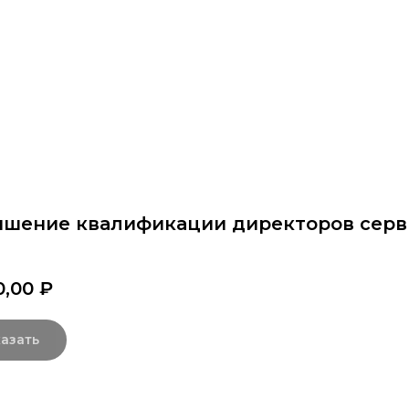
раммы
Об институте
8 800 250-34-63
mittu@m
шение квалификации директоров серв
0,00
₽
азать