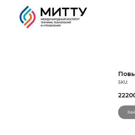
Образовательные прог
Повы
SKU:
2220
Зак