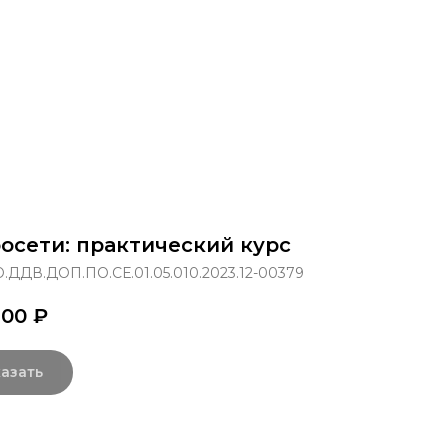
раммы
Об институте
8 800 250-34-63
mittu@m
осети: практический курс
.ДДВ.ДОП.ПО.СЕ.01.05.010.2023.12-00379
,00
₽
азать