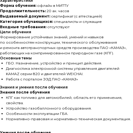
Характеристики
Форма обучения:
офлайн в МИТТУ
Продолжительность:
20 ак. часов
Выдаваемый документ:
сертификат (с аттестацией)
Категория обучающихся:
специалисты и служащие
Входные требования:
отсутствуют
Цели обучения
Формирование устойчивых знаний, умений и навыков
по особенностям конструкции, технического обслуживания
и ремонта автотранспортных средств производства ПАО «КАМАЗ»,
работающих на компримированном природном газе (КПГ).
Основные темы
ГБО. Назначение, устройство и принцип действия.
Диагностика электронной системы управления двигателей
KAMAZ серии 820 и двигателей WEICHAI.
Работа с порталом ЭЭД ПАО «КАМАЗ»
Знания и умения после обучения
Знания после обучения
КПГ как топливо для автомобилей, область его применения,
свойства.
Устройство газобаллонного оборудования.
Особенности эксплуатации ГБА.
Нормативно-правовая и нормативно-техническая документация.
Умения после обучения