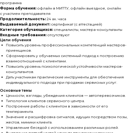
программа
Форма обучения:
офлайн в МИТТУ, офлайн выездное, онлайн
с участием преподавателя
Продолжительность:
24 ак. часа
Выдаваемый документ:
сертификат (с аттестацией)
Категория обучающихся:
специалисты, мастера-консультанты
Входные требования:
отсутствуют
Цели обучения
Повысить уровень профессиональных компетенций мастеров-
приемщиков.
Сформировать у обучаемых системный подход к построению
взаимоотношений с клиентами.
Повысить уровень психологической устойчивости мастеров-
консультантов.
Дать участникам практические инструменты для обеспечения
индивидуального подхода при продажах сервисных услуг.
Основные темы
Ценности, взгляды, убеждения клиентов — автоперевозчиков.
Типология клиентов сервисного центра.
Построение работы с клиентом в зависимости от его
темперамента.
Значение и расшифровка сигналов, идущих посредством позы,
жестов, мимики клиента.
Управление беседой с использованием различных ролей.
Выявление потребностей клиента при помощи техники