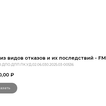
раммы
Об институте
8 800 250-34-63
mittu@m
из видов отказов и их последствий - FM
.ДПО.ДПП.ПК.УД.02.06.030.2025.03-00536
0,00
₽
азать