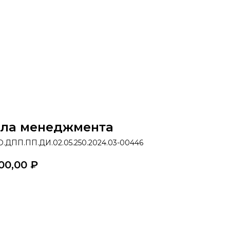
раммы
Об институте
8 800 250-34-63
mittu@m
ла менеджмента
.ДПП.ПП.ДИ.02.05.250.2024.03-00446
00,00
₽
казать