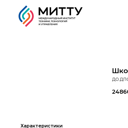
Образовательные прог
Шко
ДО.ДПО
2486
За
Характеристики