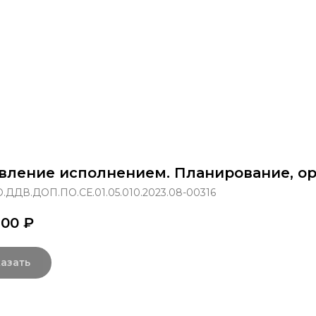
раммы
Об институте
8 800 250-34-63
mittu@m
вление исполнением. Планирование, ор
.ДДВ.ДОП.ПО.СЕ.01.05.010.2023.08-00316
,00
₽
азать