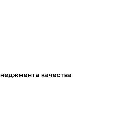
ittu.ru
енеджмента качества