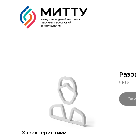
Образовательные прог
Разо
SKU:
Зак
Характеристики