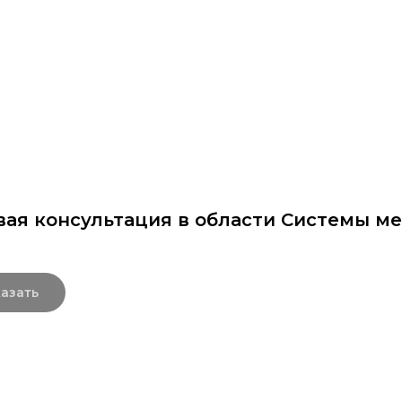
раммы
Об институте
8 800 250-34-63
mittu@m
вая консультация в области Системы м
азать