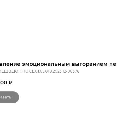
раммы
Об институте
8 800 250-34-63
mittu@m
вление эмоциональным выгоранием пе
.ДДВ.ДОП.ПО.СЕ.01.05.010.2023.12-00376
,00
₽
азать