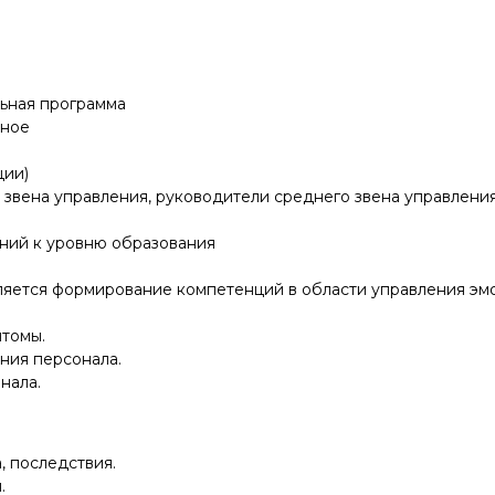
ьная программа
дное
ции)
звена управления, руководители среднего звена управления
ний к уровню образования
ляется формирование компетенций в области управления эм
птомы.
ния персонала.
нала.
 последствия.
.