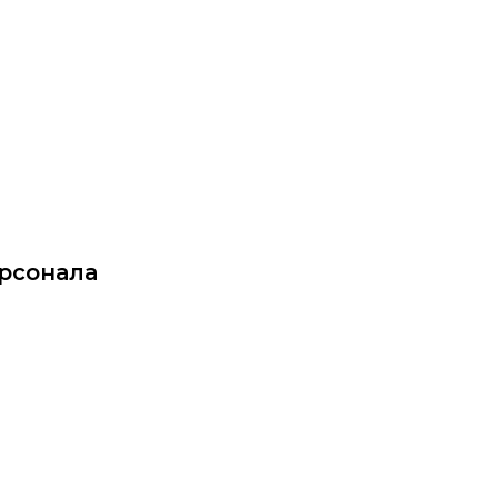
ittu.ru
рсонала