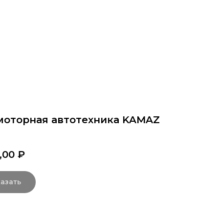
раммы
Об институте
8 800 250-34-63
mittu@m
моторная автотехника KAMAZ
,00
₽
азать