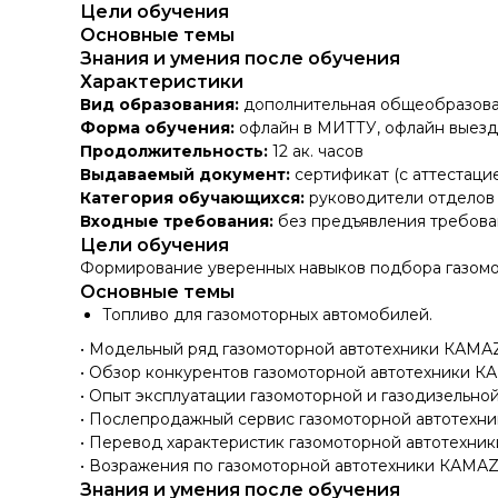
Цели обучения
Основные темы
Знания и умения после обучения
Характеристики
Вид образования:
дополнительная общеобразова
Форма обучения:
офлайн в МИТТУ, офлайн выез
Продолжительность:
12 ак. часов
Выдаваемый документ:
сертификат (с аттестаци
Категория обучающихся:
руководители отделов
Входные требования:
без предъявления требова
Цели обучения
Формирование уверенных навыков подбора газомо
Основные темы
Топливо для газомоторных автомобилей.
• Модельный ряд газомоторной автотехники КАМАZ
• Обзор конкурентов газомоторной автотехники К
• Опыт эксплуатации газомоторной и газодизельно
• Послепродажный сервис газомоторной автотехн
• Перевод характеристик газомоторной автотехник
• Возражения по газомоторной автотехники КАМАZ
Знания и умения после обучения