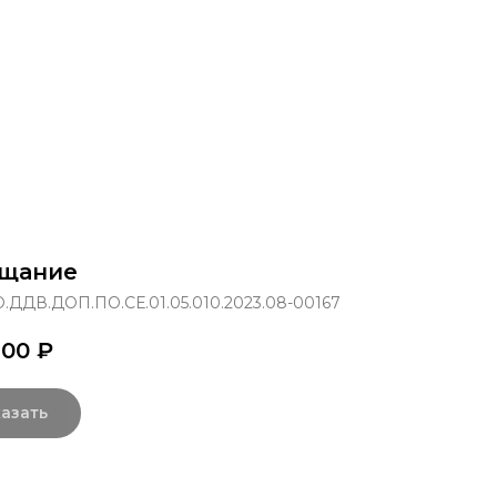
раммы
Об институте
8 800 250-34-63
mittu@m
щание
.ДДВ.ДОП.ПО.СЕ.01.05.010.2023.08-00167
,00
₽
азать