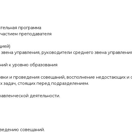
тельная программа
участием преподавателя
цией)
звена управления, руководители среднего звена управления
ний к уровню образования
овки и проведения совещаний, восполнение недостающих и
 задач, стоящих перед подразделением.
равленческой деятельности.
оведению совещаний.