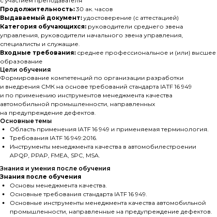
с участием преподавателя
Продолжительность:
30 ак. часов
Выдаваемый документ:
удостоверение (с аттестацией)
Категория обучающихся:
руководители среднего звена
управления, руководители начального звена управления,
специалисты и служащие.
Входные требования:
среднее профессиональное и (или) высшее
образование
Цели обучения
Формирование компетенций по организации разработки
и внедрения СМК на основе требований стандарта IATF 16 949
и по применению инструментов менеджмента качества
автомобильной промышленности, направленных
на предупреждение дефектов.
Основные темы
Область применения IATF 16 949 и применяемая терминология.
Требования IATF 16 949:2016.
Инструменты менеджмента качества в автомобилестроении
APQP, PPAP, FMEA, SPC, MSA.
Знания и умения после обучения
Знания после обучения
Основы менеджмента качества.
Основные требования стандарта IATF 16 949.
Основные инструменты менеджмента качества автомобильной
промышленности, направленные на предупреждение дефектов.